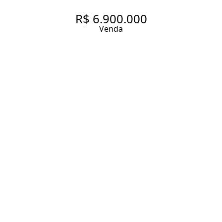
R$ 6.900.000
Venda
VIVER BEM!
424 m² Área útil
527 m² Área total
4 Dormitórios
2 Suítes
4 Vagas
Entrar em contato
Solicitar visita
Código do Imóvel:
AD054
DESCRIÇÃO