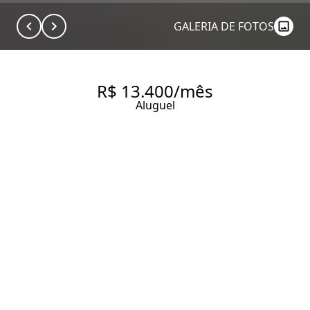
GALERIA DE FOTOS
R$ 13.400/mês
Aluguel
COMERCIAL COM 150.32 M², 2
QUARTOS PARA ALUGAR NO
BAIRRO JARDIM PAULISTA.
150.32 m² Área útil
2 Banheiros
1 Vaga
Entrar em contato