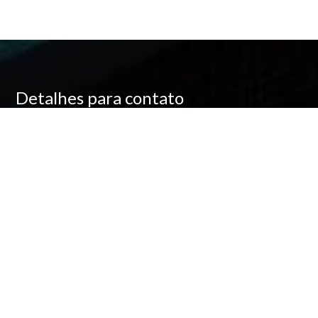
Detalhes para contato
EQUIPE ÁREA DOIS
WhatsApp
(11) 99718-6467
E-mail
DANIELABRANTDECARVALHO@GMAIL.COM
Entre em Contato
Nome
E-mail
Telefone