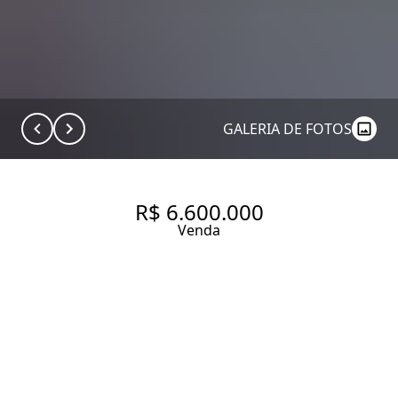
GALERIA DE FOTOS
R$ 6.600.000
Venda
COBERTURA COM 386.0 - VILA
LEOPOLDINA.
386 m² Área útil
389 m² Área total
3 Dormitórios
3 Suítes
5 Banheiros