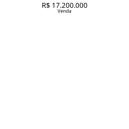
R$ 17.200.000
Venda
CASA MARAVILHOSA NA
MELHOR LOCALIZAÇÃO DA
CIDADE JARDIM
750 m² Área construída
850 m² Área total
3 Dormitórios
3 Suítes
6 Vagas
Entrar em contato
Solicitar visita
Código do Imóvel:
AD128