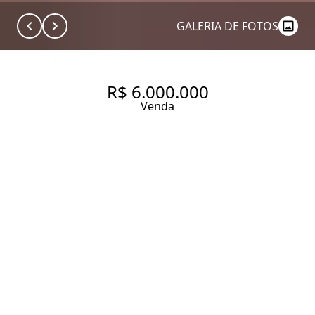
GALERIA DE FOTOS
R$ 6.000.000
Venda
CASA COM 315 M², 4
QUARTOS SENDO 2 SUÍTES À
VENDA NO BAIRRO JARDIM
PAULISTA.
315 m² Área construída
435 m² Área total
4 Dormitórios
2 Suítes
3 Banheiros
2 Vagas