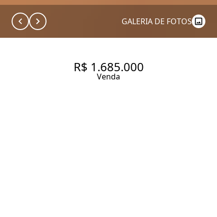
GALERIA DE FOTOS
R$ 1.685.000
Venda
APARTAMENTO COM 98 M², À
VENDA NO BAIRRO
CERQUEIRA CÉSAR.
98 m² Área útil
2 Dormitórios
1 Suíte
2 Banheiros
1 Vaga
Entrar em contato